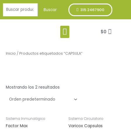
Ir
Buscar
al
Buscar
315 2467900
por:
contenido
Menu
Cart
Franja Verde
$
0
Inicio
/ Productos etiquetados “CAPSULA”
CAPSULA
Mostrando los 2 resultados
Sistema Inmunológico
Sistema Circulatorio
Factor Max
Varicox Capsulas