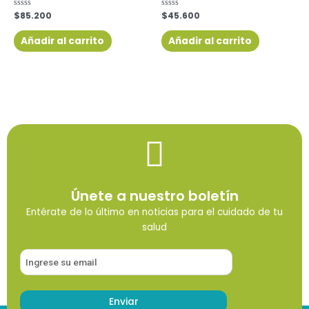
Valorado
$
85.200
Valorado
$
45.600
con
con
0
0
de
de
Añadir al carrito
Añadir al carrito
5
5
Únete a nuestro boletín
Entérate de lo último en noticias para el cuidado de tu
salud