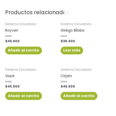
AGOTADO
Productos relacionados
Sistema Circulatorio
Sistema Circulatorio
Royven
Ginkgo Biloba
Valorado
$
45.600
Valorado
$
38.400
con
con
0
0
de
de
Añadir al carrito
Leer más
5
5
Sistema Circulatorio
Sistema Circulatorio
Viacir
Cirjam
Valorado
$
45.600
Valorado
$
45.600
con
con
0
0
de
de
Añadir al carrito
Añadir al carrito
5
5