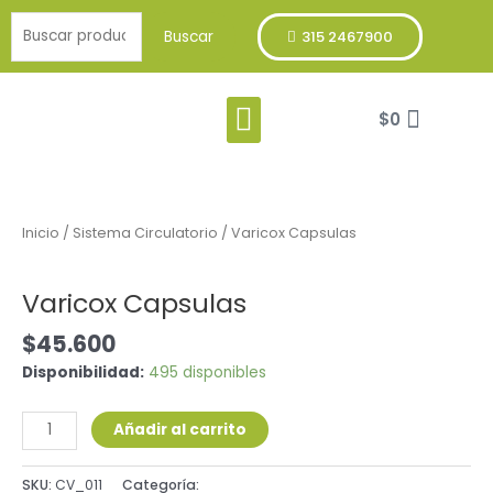
Ir
Buscar
al
Buscar
315 2467900
por:
contenido
Menu
Cart
Franja Verde
$
0
Varicox
Capsulas
cantidad
Inicio
/
Sistema Circulatorio
/ Varicox Capsulas
Sistema Circulatorio
Varicox Capsulas
$
45.600
Disponibilidad:
495 disponibles
Añadir al carrito
SKU:
CV_011
Categoría:
Sistema Circulatorio