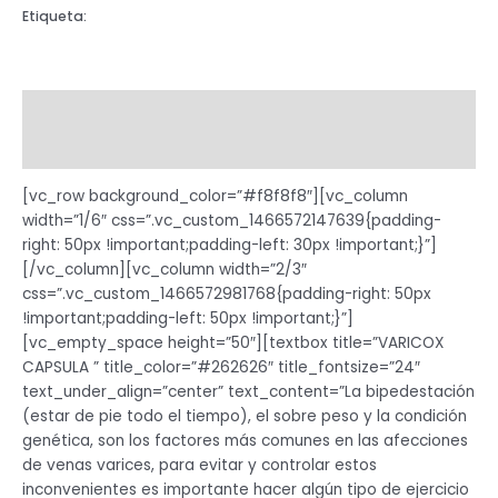
Etiqueta:
CAPSULA
Descripción
Valoraciones (0)
[vc_row background_color=”#f8f8f8″][vc_column
width=”1/6″ css=”.vc_custom_1466572147639{padding-
right: 50px !important;padding-left: 30px !important;}”]
[/vc_column][vc_column width=”2/3″
css=”.vc_custom_1466572981768{padding-right: 50px
!important;padding-left: 50px !important;}”]
[vc_empty_space height=”50″][textbox title=”VARICOX
CAPSULA ” title_color=”#262626″ title_fontsize=”24″
text_under_align=”center” text_content=”La bipedestación
(estar de pie todo el tiempo), el sobre peso y la condición
genética, son los factores más comunes en las afecciones
de venas varices, para evitar y controlar estos
inconvenientes es importante hacer algún tipo de ejercicio