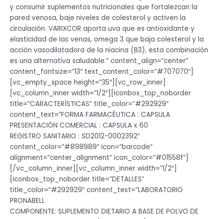
y consumir suplementos nutricionales que fortalezcan la
pared venosa, baje niveles de colesterol y activen la
circulación. VARIXCOR aporta uva que es antioxidante y
elasticidad de las venas, omega 3 que baja colesterol y la
acción vasodilatadora de la niacina (B3), esta combinación
es una alternativa saludable.” content_align=”center”
content_fontsize=”13″ text_content_color=”#707070″]
[vc_empty_space height=”35″][vc_row_inner]
[vc_column_inner width=”1/2″][iconbox_top_noborder
title=”CARACTERÍSTICAS” title_color=”#292929″
content_text=”FORMA FARMACÉUTICA : CAPSULA
PRESENTACIÓN COMERCIAL : CAPSULA x 60
REGISTRO SANITARIO : SD2012-0002392″
content_color=”#898989″ icon=”barcode”
alignment=”center_alignment” icon_color=”#01558f”]
[/vc_column_inner][vc_column_inner width=”1/2″]
[iconbox_top_noborder title=”DETALLES”
title_color=”#292929″ content_text=”LABORATORIO
PRONABELL
COMPONENTE: SUPLEMENTO DIETARIO A BASE DE POLVO DE