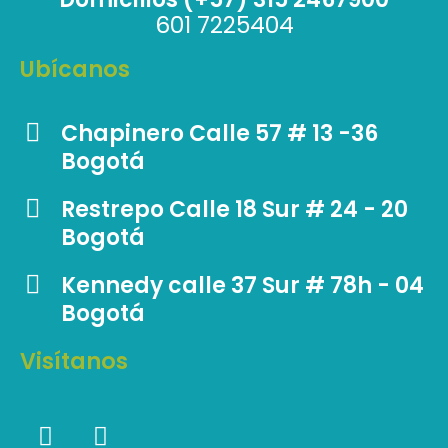
601 7225404
Ubícanos
Chapinero Calle 57 # 13 -36
Bogotá
Restrepo Calle 18 Sur # 24 - 20
Bogotá
Kennedy calle 37 Sur # 78h - 04
Bogotá
Visítanos
F
I
a
n