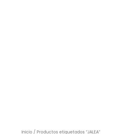
Ir
al
contenido
Inicio
/ Productos etiquetados “JALEA”