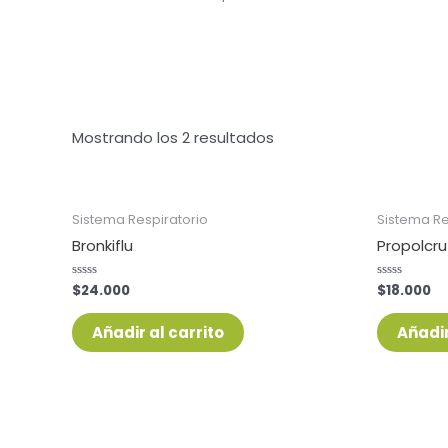
JALEA
Mostrando los 2 resultados
Sistema Respiratorio
Sistema Re
Bronkiflu
Propolcru
$
24.000
$
18.000
Valorado
Valorado
con
con
0
0
de
de
Añadir al carrito
Añadir
5
5