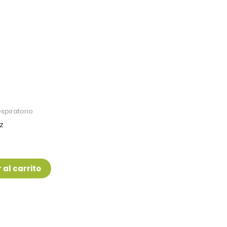
spiratorio
z
 al carrito