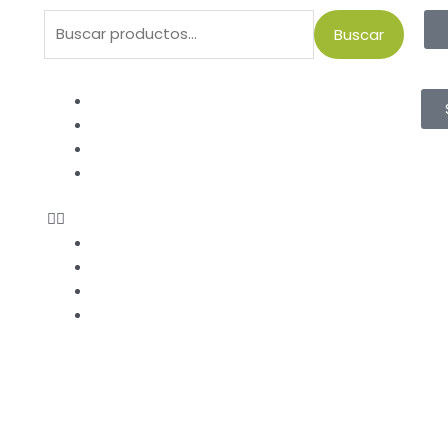
Buscar
Buscar
por:
Menu
Inicio
Productos
Franja Verde
Contacto
Inicio
Productos
Franja Verde
Contacto