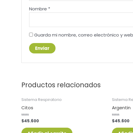
Nombre
*
Guarda mi nombre, correo electrónico y we
Productos relacionados
Sistema Respiratorio
Sistema Re
Citos
Argentin
$
45.600
$
45.600
Valorado
Valorado
con
con
0
0
de
de