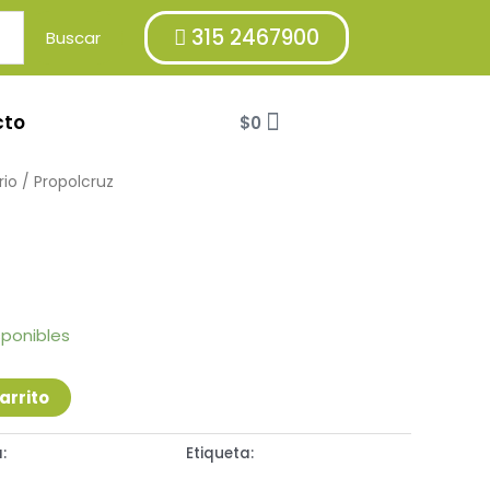
315 2467900
Buscar
Cart
cto
$
0
rio
/ Propolcruz
sponibles
arrito
a:
Sistema Respiratorio
Etiqueta:
JALEA