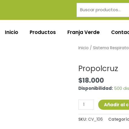
Buscar
por:
Inicio
Productos
Franja Verde
Conta
Propolcruz
Inicio
/
Sistema Respirato
cantidad
Sistema Respiratorio
Propolcruz
$
18.000
Disponibilidad:
500 di
Añadir al c
SKU:
CV_106
Categorí