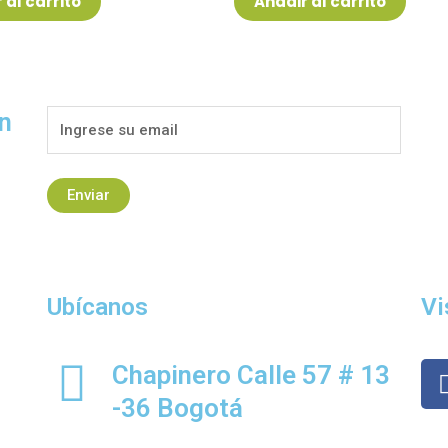
 al carrito
Añadir al carrito
5
ín
Ubícanos
Vi
Chapinero Calle 57 # 13
-36 Bogotá