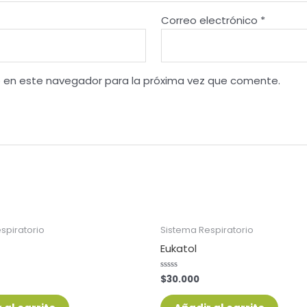
Correo electrónico
*
b en este navegador para la próxima vez que comente.
spiratorio
Sistema Respiratorio
Eukatol
$
30.000
Valorado
con
0
de