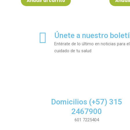
Añadir al carrito
Añadir
5
5
Únete a nuestro bolet
Entérate de lo último en noticias para el
cuidado de tu salud
Domicilios (+57) 315
2467900
601 7225404