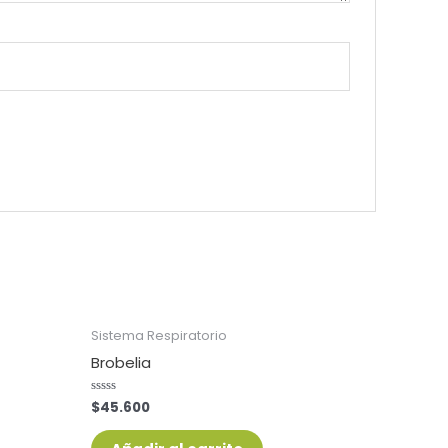
Sistema Respiratorio
Brobelia
$
45.600
Valorado
con
0
de