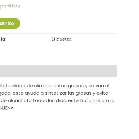
sponibles
arrito
ía:
Sistema Digestivo
Etiqueta:
POLVO
facilidad de eliminar estas grasas y se van al
do, este ayuda a sintetizar las grasas y evita
de alcachofa todos los días, este fruto mejora la
ENJENA.