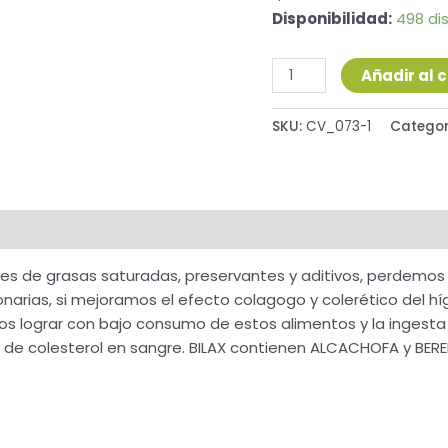
Disponibilidad:
498 di
Añadir al c
SKU:
CV_073-1
Categor
 de grasas saturadas, preservantes y aditivos, perdemos la 
ias, si mejoramos el efecto colagogo y colerético del híga
os lograr con bajo consumo de estos alimentos y la ingesta 
es de colesterol en sangre. BILAX contienen ALCACHOFA y BER