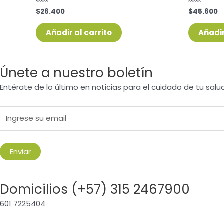
$
26.400
$
45.600
Valorado
Valorado
con
con
0
0
de
de
Añadir al carrito
Añadir
5
5
Únete a nuestro boletín
Entérate de lo último en noticias para el cuidado de tu salu
Domicilios (+57) 315 2467900
601 7225404