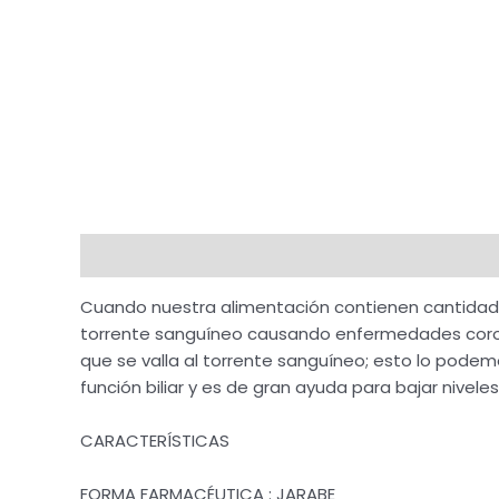
Descripción
Valoraciones (0)
Cuando nuestra alimentación contienen cantidades
torrente sanguíneo causando enfermedades coronar
que se valla al torrente sanguíneo; esto lo podem
función biliar y es de gran ayuda para bajar nivel
CARACTERÍSTICAS
FORMA FARMACÉUTICA : JARABE