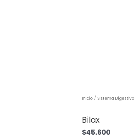
Bilax
Inicio
/
Sistema Digestivo
cantidad
Sistema Digestivo
Bilax
$
45.600