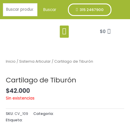
Ir
Buscar
al
Buscar
315 2467900
por:
contenido
Menu
Cart
Franja Verde
$
0
Inicio
/
Sistema Articular
/ Cartilago de Tiburón
Sistema Articular
Cartilago de Tiburón
$
42.000
Sin existencias
SKU:
CV_109
Categoría:
Sistema Articular
Etiqueta:
SOFTGEL