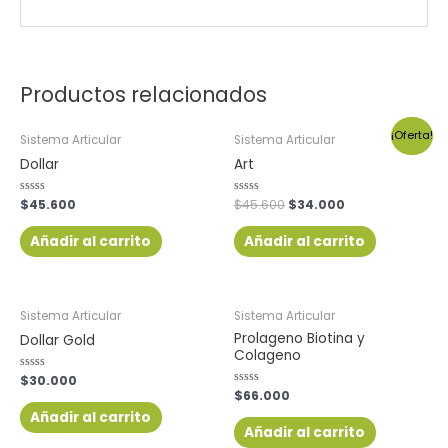
Productos relacionados
¡Oferta!
Sistema Articular
Sistema Articular
Dollar
Art
Valorado
$
45.600
Valorado
$
45.600
$
34.000
con
con
0
0
de
de
Añadir al carrito
Añadir al carrito
5
5
Sistema Articular
Sistema Articular
Prolageno Biotina y
Dollar Gold
Colageno
Valorado
$
30.000
con
Valorado
$
66.000
0
con
de
Añadir al carrito
0
5
de
Añadir al carrito
5