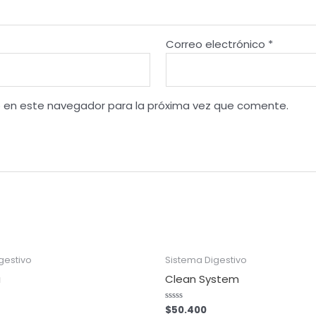
Correo electrónico
*
b en este navegador para la próxima vez que comente.
gestivo
Sistema Digestivo
a
Clean System
$
50.400
Valorado