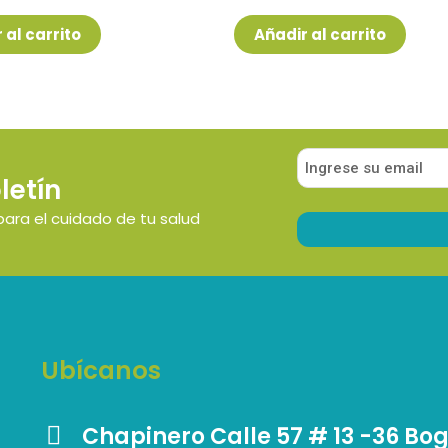
con
0
de
 al carrito
Añadir al carrito
5
letín
para el cuidado de tu salud
Ubícanos
Chapinero Calle 57 # 13 -36 Bo