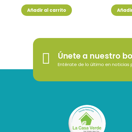
con
con
0
0
de
de
Añadir al carrito
Añadir
5
5
Únete a nuestro bo
Entérate de lo último en noticias 