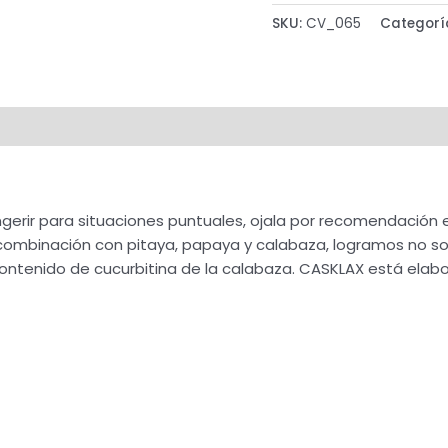
SKU:
CV_065
Categorí
gerir para situaciones puntuales, ojala por recomendación es
a combinación con pitaya, papaya y calabaza, logramos no s
contenido de cucurbitina de la calabaza. CASKLAX está ela