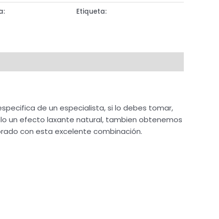
a:
Sistema Digestivo
Etiqueta:
JARABE
pecifica de un especialista, si lo debes tomar,
olo un efecto laxante natural, tambien obtenemos
borado con esta excelente combinación.