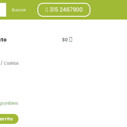
315 2467900
Buscar
Cart
cto
$
0
/ Casklax
sponibles
arrito