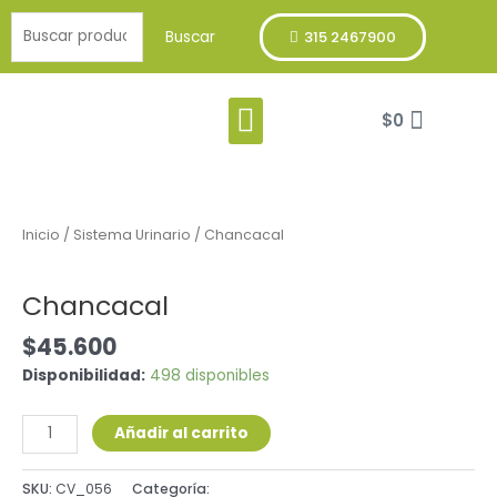
Ir
Buscar
al
Buscar
315 2467900
por:
contenido
Menu
Cart
Franja Verde
$
0
Chancacal
cantidad
Inicio
/
Sistema Urinario
/ Chancacal
Sistema Urinario
Chancacal
$
45.600
Disponibilidad:
498 disponibles
Añadir al carrito
SKU:
CV_056
Categoría:
Sistema Urinario