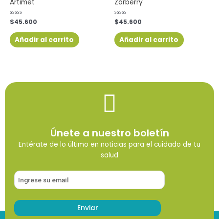
Artimet
Zarberry
Valorado
$
45.600
Valorado
$
45.600
con
con
0
0
de
de
Añadir al carrito
Añadir al carrito
5
5
Únete a nuestro boletín
Entérate de lo último en noticias para el cuidado de tu
salud