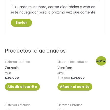
Guarda mi nombre, correo electrónico y web en
este navegador para la próxima vez que comente.
Productos relacionados
¡Oferta!
Sistema Linfático
Sistema Reproductor
Zarzasin
Verafem
Valorado
$
30.000
Valorado
$
45.600
$
34.000
con
con
0
0
de
de
Añadir al carrito
Añadir al carrito
5
5
Sistema Articular
Sistema Linfático