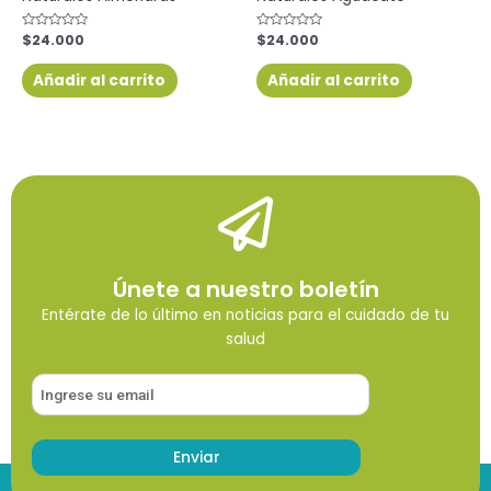
Valorado
$
24.000
Valorado
$
24.000
con
con
0
0
de
de
Añadir al carrito
Añadir al carrito
5
5
Únete a nuestro boletín
Entérate de lo último en noticias para el cuidado de tu
salud