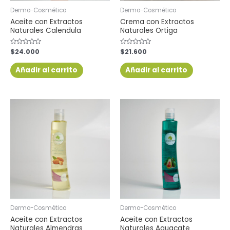
Dermo-Cosmético
Dermo-Cosmético
Aceite con Extractos
Crema con Extractos
Naturales Calendula
Naturales Ortiga
Valorado
$
24.000
Valorado
$
21.600
con
con
0
0
de
de
Añadir al carrito
Añadir al carrito
5
5
Dermo-Cosmético
Dermo-Cosmético
Aceite con Extractos
Aceite con Extractos
Naturales Almendras
Naturales Aguacate