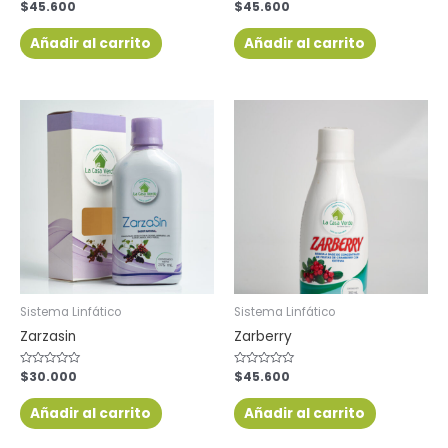
Valorado
$
45.600
Valorado
$
45.600
con
con
0
0
de
de
Añadir al carrito
Añadir al carrito
5
5
Sistema Linfático
Sistema Linfático
Zarzasin
Zarberry
Valorado
$
30.000
Valorado
$
45.600
con
con
0
0
de
de
Añadir al carrito
Añadir al carrito
5
5