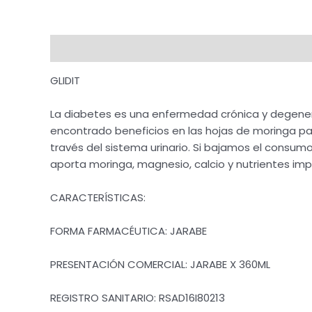
Descripción
Valoraciones (0)
GLIDIT
La diabetes es una enfermedad crónica y degenerati
encontrado beneficios en las hojas de moringa pa
través del sistema urinario. Si bajamos el consum
aporta moringa, magnesio, calcio y nutrientes im
CARACTERÍSTICAS:
FORMA FARMACÉUTICA: JARABE
PRESENTACIÓN COMERCIAL: JARABE X 360ML
REGISTRO SANITARIO: RSAD16I80213