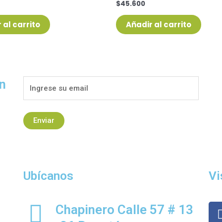
$
45.600
Valorado
con
0
de
 al carrito
Añadir al carrito
5
ín
Ubícanos
Vi
Chapinero Calle 57 # 13