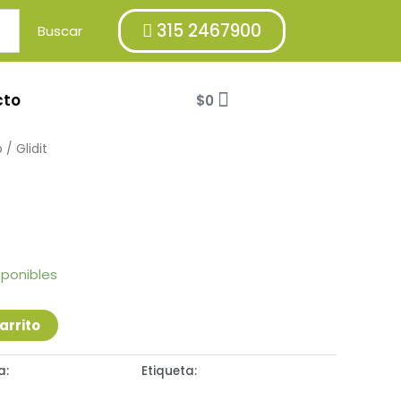
315 2467900
Buscar
Cart
cto
$
0
o
/ Glidit
sponibles
arrito
a:
Sistema Endocrino
Etiqueta:
JARABE