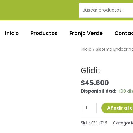
Buscar
por:
Inicio
Productos
Franja Verde
Conta
Glidit
Inicio
/
Sistema Endocrin
cantidad
Sistema Endocrino
Glidit
$
45.600
Disponibilidad:
498 di
Añadir al c
SKU:
CV_036
Categorí