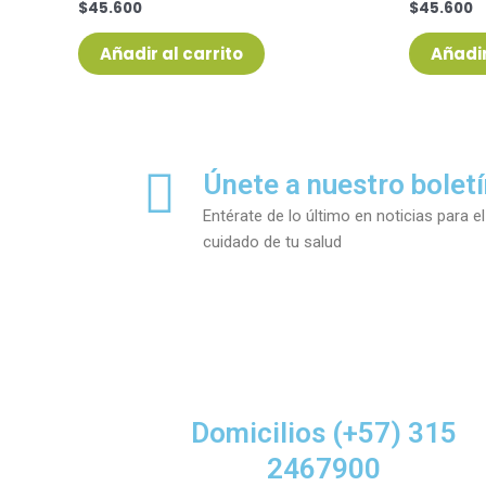
$
45.600
$
45.600
Valorado
Valorado
con
con
0
0
de
de
Añadir al carrito
Añadir
5
5
Únete a nuestro bolet
Entérate de lo último en noticias para el
cuidado de tu salud
Domicilios (+57) 315
2467900