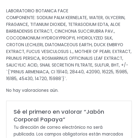
LABORATORIO BOTANICA FACE
COMPONENTE: SODIUM PALM KERNELATE, WATER, GLYCERIN,
FRAGANCE, TITANIUM DIOXIDE, TETRASODIUM EDTA, ALOE
BARBADENSIS EXTRACT, CINCHONA SUCCIRUBRA PAV.,
COCODIMONIUM HYDROXYPROPYL HYDROLYZED SILK,
CROTON LECHLERI, DIATOMACEOUS EARTH, DUCK EMBRYO
EXTRACT, FUCUS VESICULOSUS L., MOTHER OF PEARL EXTRACT,
PRUNUS PERSICA, ROSMARINUS OFFICINALIS LEAF EXTRACT,
SALICYLIC ACID, SNAIL SECRETION FILTRATE, SULFUR, BHT, +/-
`{`PRNUS ARMENIACA, CI 19140, 28440, 42090, 16225, 15985,
16185, 45430, 14720, 15988`}`.
No hay valoraciones aún.
Sé el primero en valorar “Jabón
Corporal Papaya”
Tu dirección de correo electrónico no será
publicada.
Los campos obligatorios están marcados