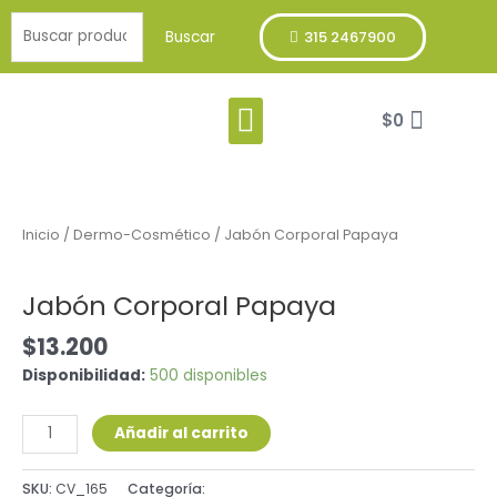
Ir
Buscar
al
Buscar
315 2467900
por:
contenido
Menu
Cart
Franja Verde
$
0
Jabón
Corporal
Papaya
Inicio
/
Dermo-Cosmético
/ Jabón Corporal Papaya
cantidad
Dermo-Cosmético
Jabón Corporal Papaya
$
13.200
Disponibilidad:
500 disponibles
Añadir al carrito
SKU:
CV_165
Categoría:
Dermo-Cosmético