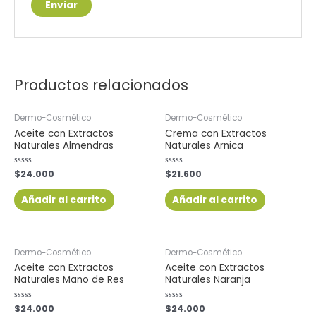
Productos relacionados
Dermo-Cosmético
Dermo-Cosmético
Aceite con Extractos
Crema con Extractos
Naturales Almendras
Naturales Arnica
Valorado
$
24.000
Valorado
$
21.600
con
con
0
0
de
de
Añadir al carrito
Añadir al carrito
5
5
Dermo-Cosmético
Dermo-Cosmético
Aceite con Extractos
Aceite con Extractos
Naturales Mano de Res
Naturales Naranja
Valorado
$
24.000
Valorado
$
24.000
con
con