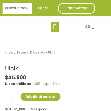
Ir
Buscar
al
Buscar
315 2467900
por:
contenido
Menu
Cart
Franja Verde
$
0
Ulcik
cantidad
Inicio
/
Sistema Digestivo
/ Ulcik
Sistema Digestivo
Ulcik
$
45.600
Disponibilidad:
498 disponibles
Añadir al carrito
SKU:
CV_068
Categoría:
Sistema Digestivo