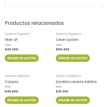
Productos relacionados
Sistema Digestivo
Sistema Digestivo
Fiber UP
Clean System
Valorado
$
49.200
Valorado
$
50.400
con
con
0
0
de
de
Añadir al carrito
Añadir al carrito
5
5
Sistema Digestivo
Sistema Digestivo
Colopez
Escobita Laxante Adultos
Valorado
$
45.600
Valorado
$
19.200
con
con
0
0
de
de
Añadir al carrito
Añadir al carrito
5
5