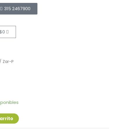
315 2467900
Cart
$
0
/ Zar-P
sponibles
arrito