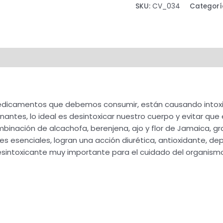
SKU:
CV_034
Categorí
 medicamentos que debemos consumir, están causando intox
antes, lo ideal es desintoxicar nuestro cuerpo y evitar que
mbinación de alcachofa, berenjena, ajo y flor de Jamaica, g
ites esenciales, logran una acción diurética, antioxidante, de
esintoxicante muy importante para el cuidado del organism