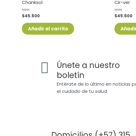
Chanksol
Cir-ver
$
45.600
$
45.600
Valorado
Valorado
con
con
0
0
de
de
Añadir al carrito
Añadir
5
5
Únete a nuestro
boletín
Entérate de lo último en noticias p
el cuidado de tu salud
Domicilios (+57) 315