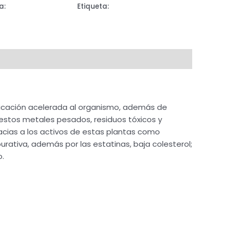
a:
Sistema Linfático
Etiqueta:
JARABE
icación acelerada al organismo, además de
 estos metales pesados, residuos tóxicos y
racias a los activos de estas plantas como
purativa, además por las estatinas, baja colesterol;
o.