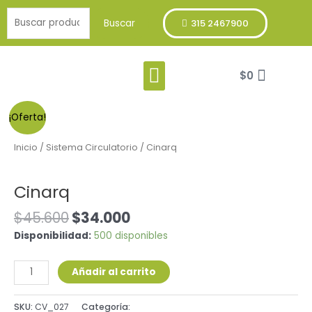
Ir
Buscar
al
Buscar
315 2467900
por:
contenido
Menu
Cart
Franja Verde
$
0
Cinarq
¡Oferta!
cantidad
Inicio
/
Sistema Circulatorio
/ Cinarq
Sistema Circulatorio
Cinarq
$
45.600
$
34.000
Disponibilidad:
500 disponibles
Añadir al carrito
SKU:
CV_027
Categoría:
Sistema Circulatorio