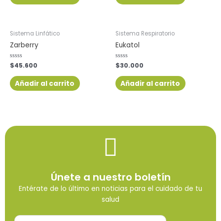
Sistema Linfático
Sistema Respiratorio
Zarberry
Eukatol
Valorado
$
45.600
Valorado
$
30.000
con
con
0
0
de
de
Añadir al carrito
Añadir al carrito
5
5
Únete a nuestro boletín
Entérate de lo último en noticias para el cuidado de tu
salud