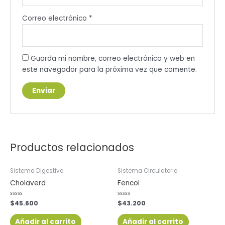
Correo electrónico
*
Guarda mi nombre, correo electrónico y web en
este navegador para la próxima vez que comente.
Productos relacionados
Sistema Digestivo
Sistema Circulatorio
Cholaverd
Fencol
Valorado
$
45.600
Valorado
$
43.200
con
con
0
0
de
de
Añadir al carrito
Añadir al carrito
5
5