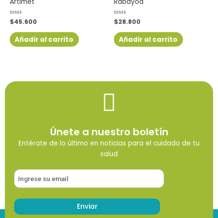
Artimet
Rabayod
Valorado
$
45.600
Valorado
$
28.800
con
con
0
0
de
de
Añadir al carrito
Añadir al carrito
5
5
Únete a nuestro boletín
Entérate de lo último en noticias para el cuidado de tu
salud