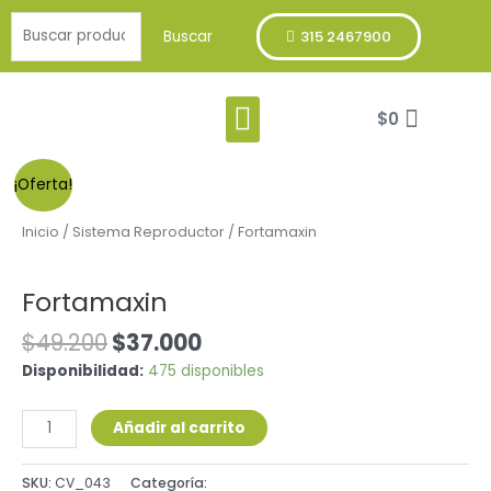
Ir
Buscar
al
Buscar
315 2467900
por:
contenido
Menu
Cart
Franja Verde
$
0
Fortamaxin
¡Oferta!
cantidad
Inicio
/
Sistema Reproductor
/ Fortamaxin
Sistema Reproductor
Fortamaxin
$
49.200
$
37.000
Disponibilidad:
475 disponibles
Añadir al carrito
SKU:
CV_043
Categoría:
Sistema Reproductor