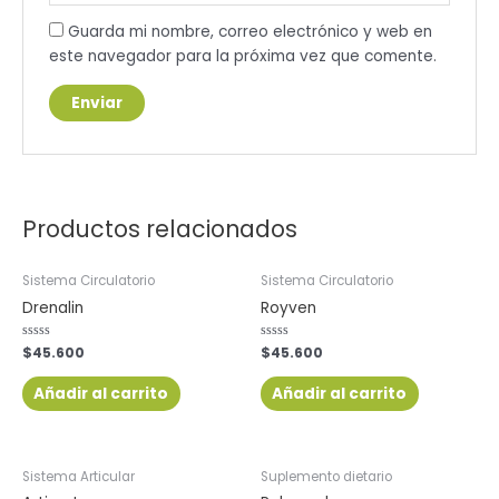
Guarda mi nombre, correo electrónico y web en
este navegador para la próxima vez que comente.
Productos relacionados
Sistema Circulatorio
Sistema Circulatorio
Drenalin
Royven
Valorado
$
45.600
Valorado
$
45.600
con
con
0
0
de
de
Añadir al carrito
Añadir al carrito
5
5
Sistema Articular
Suplemento dietario