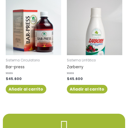
Sistema Circulatorio
Sistema Linfático
Bar-press
Zarberry
Valorado
$
45.600
Valorado
$
45.600
con
con
0
0
de
de
Añadir al carrito
Añadir al carrito
5
5