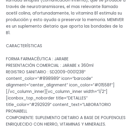
llamada sinapsis (comunicación interna), que se produce a
través de neurotransmisores, el mas relevante llamado
acetil colina, afortunadamente, la vitamina B1 estimula su
producción y esto ayuda a preservar la memoria. MEMIVER
es un suplemento dietario que aporta las bondades de la
B1.
CARACTERÍSTICAS
FORMA FARMACÉUTICA : JARABE
PRESENTACIÓN COMERCIAL : JARABE x 360ml
REGISTRO SANITARIO : SD2009-0001238″
content_color=”#898989″ icon=”barcode”
alignment=”center_alignment” icon_color=”#01558f”]
[/vc_column_inner][vc_column_inner width=”1/2″]
[iconbox_top_noborder title=”DETALLES”
title_color=”#292929″ content_text=”LABORATORIO
PRONABELL
COMPONENTE: SUPLEMENTO DIETARIO A BASE DE POLIFENOLES
ENRIQUECIDO CON HIERRO, VITAMINAS Y MINERALES.