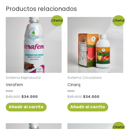
Productos relacionados
¡Oferta!
¡Oferta!
Sistema Reproductor
Sistema Circulatorio
Verafem
Cinarq
Valorado
$
45.600
$
34.000
Valorado
$
45.600
$
34.000
con
con
0
0
de
de
Añadir al carrito
Añadir al carrito
5
5
¡Oferta!