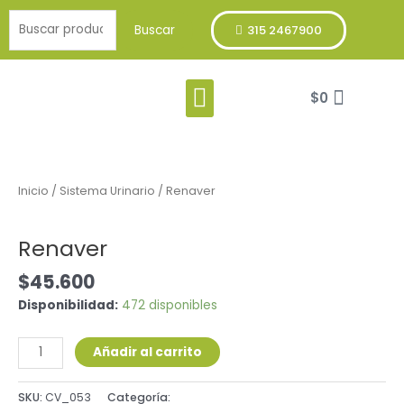
Ir
Buscar
al
Buscar
315 2467900
por:
contenido
Menu
Cart
Franja Verde
$
0
Renaver
cantidad
Inicio
/
Sistema Urinario
/ Renaver
Sistema Urinario
Renaver
$
45.600
Disponibilidad:
472 disponibles
Añadir al carrito
SKU:
CV_053
Categoría:
Sistema Urinario