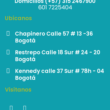
Domicilios (+57) 315 2467900
601 7225404
Ubícanos
Chapinero Calle 57 # 13 -36
Bogotá
Restrepo Calle 18 Sur # 24 - 20
Bogotá
Kennedy calle 37 Sur # 78h - 04
Bogotá
Visítanos
F
I