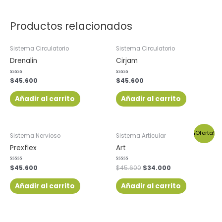
Productos relacionados
Sistema Circulatorio
Sistema Circulatorio
Drenalin
Cirjam
Valorado
$
45.600
Valorado
$
45.600
con
con
0
0
de
de
Añadir al carrito
Añadir al carrito
5
5
¡Oferta!
Sistema Nervioso
Sistema Articular
Prexflex
Art
Valorado
$
45.600
Valorado
$
45.600
$
34.000
con
con
0
0
de
de
Añadir al carrito
Añadir al carrito
5
5