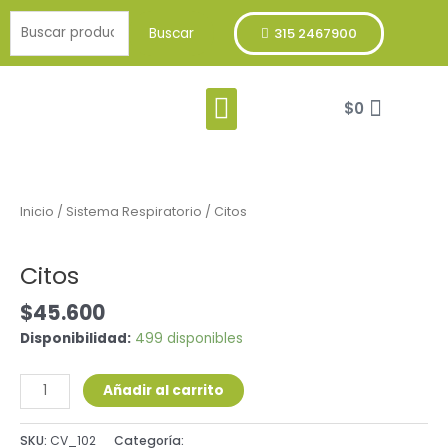
Ir
Buscar
al
Buscar
315 2467900
por:
contenido
Menu
Cart
Franja Verde
$
0
Citos
cantidad
Inicio
/
Sistema Respiratorio
/ Citos
Sistema Respiratorio
Citos
$
45.600
Disponibilidad:
499 disponibles
Añadir al carrito
SKU:
CV_102
Categoría:
Sistema Respiratorio