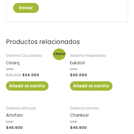
Productos relacionados
¡Oferta!
Sistema Circulatorio
Sistema Respiratorio
Cinarq
Eukatol
Valorado
$
45.600
$
34.000
Valorado
$
30.000
con
con
0
0
de
de
Añadir al carrito
Añadir al carrito
5
5
Sistema Articular
Sistema Urinario
Artofam
Chanksol
Valorado
$
45.600
Valorado
$
45.600
con
con
0
0